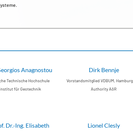
 Systeme.
 Georgios Anagnostou
Dirk Bennje
che Technische Hochschule
Vorstandsmitglied VDBUM, Hamburg
Institut für Geotechnik
Authority AöR
f. Dr.-Ing. Elisabeth
Lionel Clesly