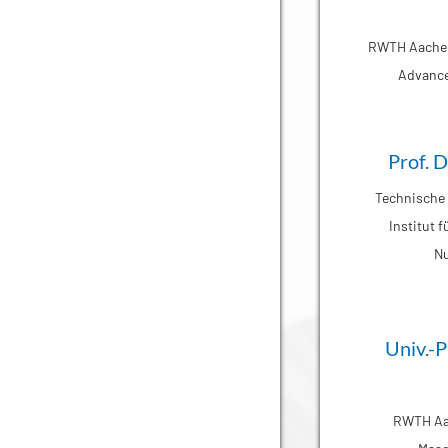
RWTH Aachen,
Advance
Prof. D
Technische 
Institut 
Nu
Univ.-P
RWTH Aac