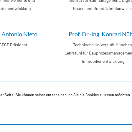
hinenelemente und
Institut für Baumanagement, Digita
stementwicklung
Bauen und Robotik im Bauwese
 Antonio Nieto
Prof. Dr.-Ing. Konrad Nü
CECE Präsident
Technische Universität München
Lehrstuhl für Bauprozessmanagemen
Immobilienentwicklung
rof. Dr. Katharina
Prof. Dr.-Ing. Jan Scholt
 der Seite. Sie können selbst entscheiden, ob Sie die Cookies zulassen möchten.
Schmitz
Ruhr-Universität Bochum, Baumasch
und Fördertechnik
Institut für fluidtechnische
be und Systeme (ifas)