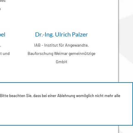
les
n
bel
Dr.-Ing. Ulrich Palzer
,
IAB - Institut für Angewandte,
t und
Bauforschung Weimar gemeinnützige
GmbH
en
Prof. Dr.-Ing. Martin Sobczyk
 Bitte beachten Sie, dass bei einer Ablehnung womöglich nicht mehr alle
inen-
Technische Universität Bergakademie
Freiberg, Institut für Maschinenbau,
Professur Vernetzte Mobile
Arbeitsmaschinen