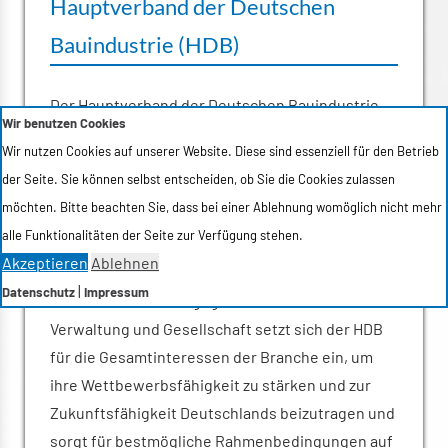
Hauptverband der Deutschen
Bauindustrie (HDB)
Der Hauptverband der Deutschen Bauindustrie
Wir benutzen Cookies
(HDB) ist als Zusammenschluss der
Wir nutzen Cookies auf unserer Website. Diese sind essenziell für den Betrieb
bauindustriellen Landesverbände die
der Seite. Sie können selbst entscheiden, ob Sie die Cookies zulassen
Spitzenorganisation der Bauindustrie in
möchten. Bitte beachten Sie, dass bei einer Ablehnung womöglich nicht mehr
Deutschland. Gemeinsam als Verbandsfamilie ist
alle Funktionalitäten der Seite zur Verfügung stehen.
er so auf allen Ebenen stark – von der Kommune
Akzeptieren
Ablehnen
über das Land bis hin zur Bundesebene. Als
|
Datenschutz
Impressum
Stimme des Bauens gegenüber Politik,
Verwaltung und Gesellschaft setzt sich der HDB
für die Gesamtinteressen der Branche ein, um
ihre Wettbewerbsfähigkeit zu stärken und zur
Zukunftsfähigkeit Deutschlands beizutragen und
sorgt für bestmögliche Rahmenbedingungen auf