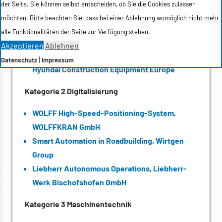
der Seite. Sie können selbst entscheiden, ob Sie die Cookies zulassen
Lokal emissionsfreie Baustelle, Wirtgen Group
möchten. Bitte beachten Sie, dass bei einer Ablehnung womöglich nicht mehr
ROTHO ProCarbonCure, Robert Thomas GmbH
alle Funktionalitäten der Seite zur Verfügung stehen.
& Co KG
Akzeptieren
Ablehnen
H2-Bagger mit Brennstoffzellen-Antrieb,
|
Datenschutz
Impressum
Hyundai Construction Equipment Europe
Kategorie 2 Digitalisierung
WOLFF High-Speed-Positioning-System,
WOLFFKRAN GmbH
Smart Automation in Roadbuilding, Wirtgen
Group
Liebherr Autonomous Operations, Liebherr-
Werk Bischofshofen GmbH
Kategorie 3 Maschinentechnik