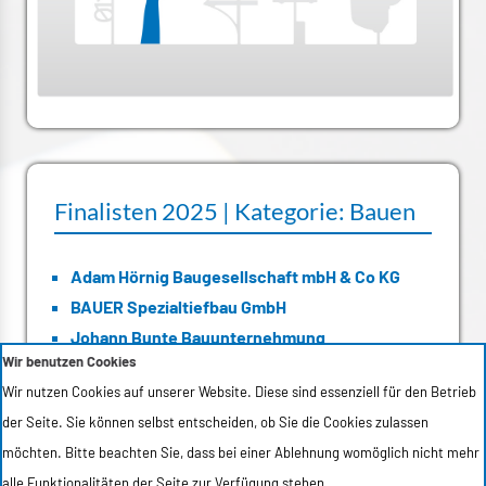
Finalisten 2025 | Kategorie: Bauen
Adam Hörnig Baugesellschaft mbH & Co KG
BAUER Spezialtiefbau GmbH
Johann Bunte Bauunternehmung
Wir benutzen Cookies
LEONHARD WEISS GmbH & Co. KG
Wir nutzen Cookies auf unserer Website. Diese sind essenziell für den Betrieb
N1 Circular GmbH
der Seite. Sie können selbst entscheiden, ob Sie die Cookies zulassen
STRABAG AG, Direktion Brückenbau
möchten. Bitte beachten Sie, dass bei einer Ablehnung womöglich nicht mehr
alle Funktionalitäten der Seite zur Verfügung stehen.